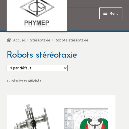
Menu
Accueil
Accueil
Stéréotaxie
Robots stéréotaxie
Robots stéréotaxie
Commande
Contact
12 résultats affichés
Mon Compte
Panier
Politique de confidentialité
Produits