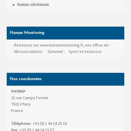
Robots stéréotaxie
Human Monitoring
Retrouvez sur www.humanmonitoring.fr, nos offres de
-
Microcirculation
-
Sommeil
-
Sport et excercice
Nos coordonnées
PHYMEP
21 rue Campo Formio
75013
Paris
France
Téléphone
:
+33 (0) 1 44 24 25 18
Fax
:
+33 (0) 1 44 24 23 57