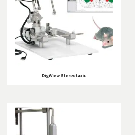
SAV
Services
DigiView Stereotaxic