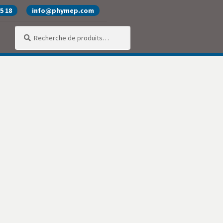
25 18
info@phymep.com
Recherche
Recherche
pour :
alité
Produits
SAV
Services