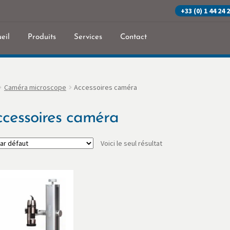
+33 (0) 1 44 24 
eil
Produits
Services
Contact
eil
Commande
Contact
Mon Compte
Panier
Politique de confidenti
Caméra microscope
Accessoires caméra
cessoires caméra
Voici le seul résultat