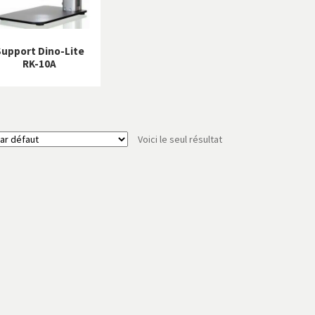
Support Dino-Lite
RK-10A
Voici le seul résultat