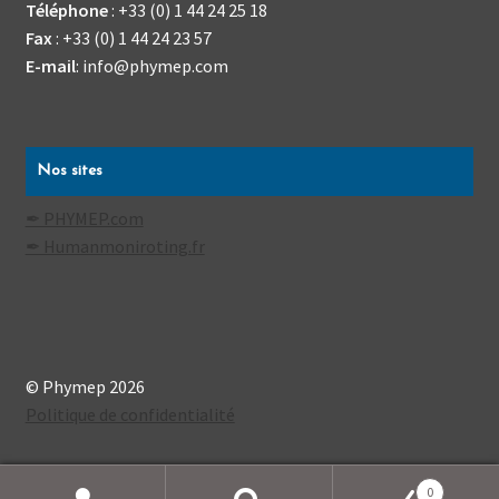
Téléphone
:
+33 (0) 1 44 24 25 18
Fax
:
+33 (0) 1 44 24 23 57
E-mail
:
info@phymep.com
Nos sites
✒ PHYMEP.com
✒ Humanmoniroting.fr
© Phymep 2026
Politique de confidentialité
0