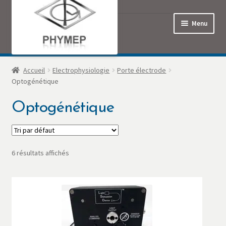
Menu
Accueil
Accueil
Electrophysiologie
Porte électrode
Optogénétique
Commande
Optogénétique
Contact
Mon Compte
6 résultats affichés
Panier
Politique de confidentialité
Produits