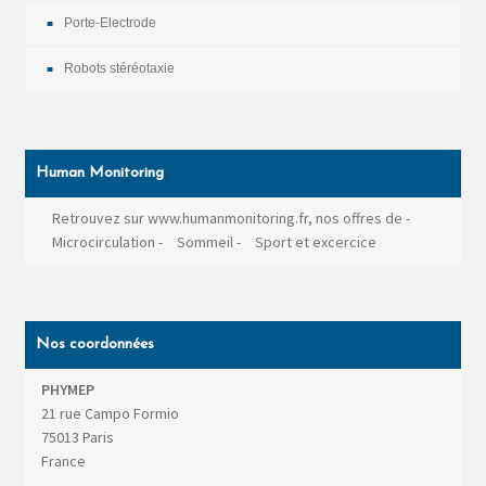
Porte-Electrode
Robots stéréotaxie
Human Monitoring
Retrouvez sur www.humanmonitoring.fr, nos offres de
-
Microcirculation
-
Sommeil
-
Sport et excercice
Nos coordonnées
PHYMEP
21 rue Campo Formio
75013
Paris
France