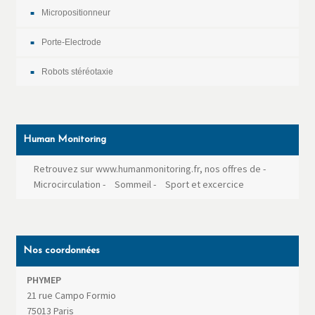
Micropositionneur
Porte-Electrode
Robots stéréotaxie
Human Monitoring
Retrouvez sur www.humanmonitoring.fr, nos offres de
-
Microcirculation
-
Sommeil
-
Sport et excercice
Nos coordonnées
PHYMEP
21 rue Campo Formio
75013
Paris