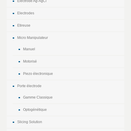
Electrode Ag-AgCl
Electrodes
Etireuse
Micro Manipulateur
Manuel
Motorisé
Piezo électronique
Porte électrode
Gamme Classique
Optogénétique
Slicing Solution