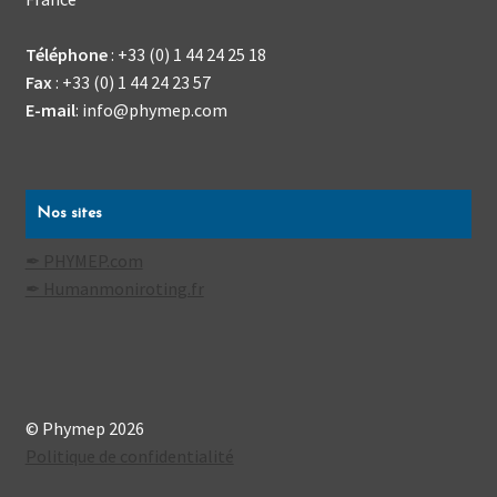
Téléphone
:
+33 (0) 1 44 24 25 18
Fax
:
+33 (0) 1 44 24 23 57
E-mail
:
info@phymep.com
Nos sites
✒ PHYMEP.com
✒ Humanmoniroting.fr
© Phymep 2026
Politique de confidentialité