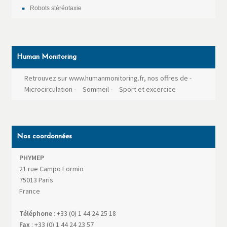
Robots stéréotaxie
Human Monitoring
Retrouvez sur www.humanmonitoring.fr, nos offres de
-
Microcirculation
-
Sommeil
-
Sport et excercice
Nos coordonnées
PHYMEP
21 rue Campo Formio
75013
Paris
France
Téléphone
:
+33 (0) 1 44 24 25 18
Fax
:
+33 (0) 1 44 24 23 57