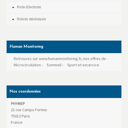
Porte-Electrode
Robots stéréotaxie
Human Monitoring
Retrouvez sur www.humanmonitoring.fr, nos offres de
-
Microcirculation
-
Sommeil
-
Sport et excercice
Nos coordonnées
PHYMEP
21 rue Campo Formio
75013
Paris
France