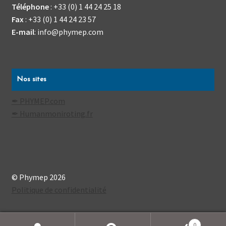
Téléphone
:
+33 (0) 1 44 24 25 18
Fax
:
+33 (0) 1 44 24 23 57
E-mail
:
info@phymep.com
Nos sites
✒ PHYMEP.com
✒ Humanmoniroting.fr
© Phymep 2026
Politique de confidentialité
0