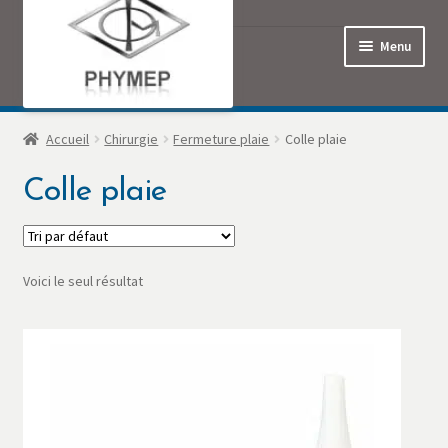
Menu
Accueil
Accueil
Chirurgie
Fermeture plaie
Colle plaie
Colle plaie
Commande
Contact
Voici le seul résultat
Mon Compte
Panier
Politique de confidentialité
Produits