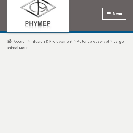
Menu
Accueil
Accueil
Infusion & Prelevement
Potence et swivel
Large
animal Mount
Commande
Contact
Mon Compte
Panier
Politique de confidentialité
Produits