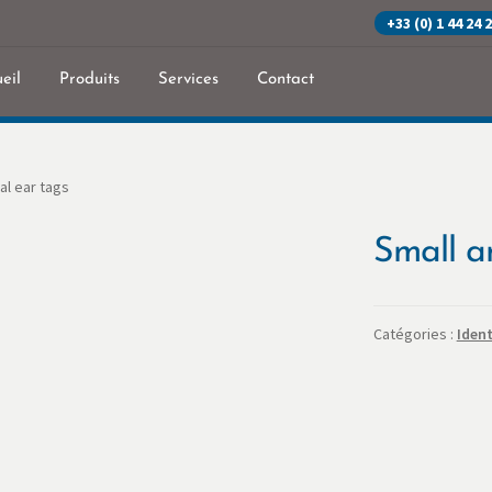
+33 (0) 1 44 24 
eil
Produits
Services
Contact
eil
Commande
Contact
Mon Compte
Panier
Politique de confidenti
al ear tags
Small a
Catégories :
Ident