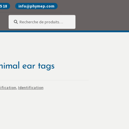
25 18
info@phymep.com
Recherche
Recherche
pour :
alité
Produits
SAV
Services
nimal ear tags
ification
,
Identification