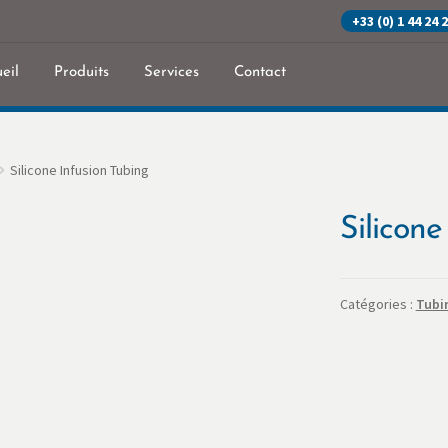
+33 (0) 1 44 24 
eil
Produits
Services
Contact
eil
Commande
Contact
Mon Compte
Panier
Politique de confidenti
Silicone Infusion Tubing
Silicone
Catégories :
Tubi