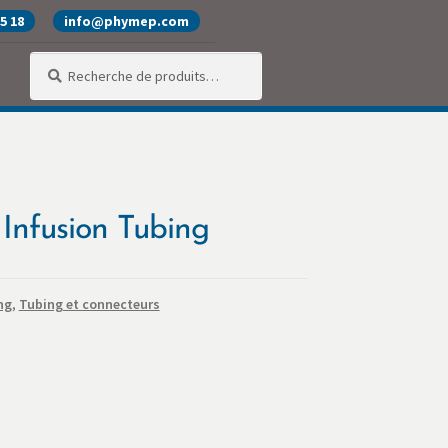
25 18
info@phymep.com
Recherche
Recherche
pour :
alité
Produits
SAV
Services
 Infusion Tubing
ng
,
Tubing et connecteurs