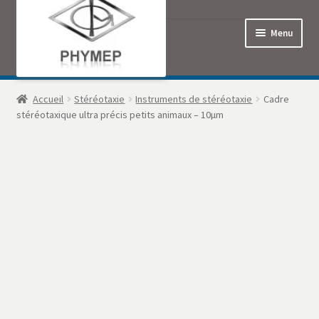
Menu
Accueil
Accueil
Stéréotaxie
Instruments de stéréotaxie
Cadre
stéréotaxique ultra précis petits animaux – 10µm
Commande
Contact
Mon Compte
Panier
Politique de confidentialité
Produits