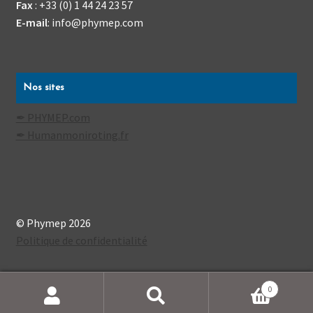
Fax
:
+33 (0) 1 44 24 23 57
E-mail
:
info@phymep.com
Nos sites
✒ PHYMEP.com
✒ Humanmoniroting.fr
© Phymep 2026
Politique de confidentialité
0
Recherche